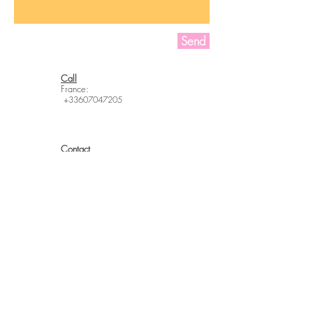
Send
Call
France:
+336070
47205
Contact
hello@laurefradin.com
Follow me
Mentions Légales & CGDV
Politique de confidentialité
©Laure Fradin